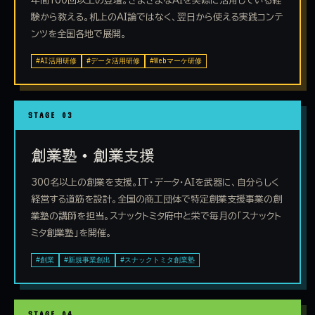
年間100回以上の登壇。さまざまなAIを実際に活用している経
験から教える。机上のAI論ではなく、翌日から使える実践コンテ
ンツを全国各地で展開。
#AI活用研修
#データ活用研修
#Webマーケ研修
STAGE 03
創業塾・創業支援
300名以上の創業を支援。IT・データ・AIを武器に、自分らしく
経営する道筋を設計。全国の商工団体で特定創業支援事業の創
業塾の講師を担当。スナックトミタ府中と栄で毎月の「スナックト
ミタ創業塾」を開催。
#創業
#新規事業創出
#スナックトミタ創業塾
STAGE 04