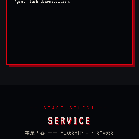
Agent: task decomposition...
OK
> RESULT:
◆ 自動化できる業務: 棚卸で検出
── STAGE SELECT ──
SERVICE
事業内容 ── FLAGSHIP + 4 STAGES