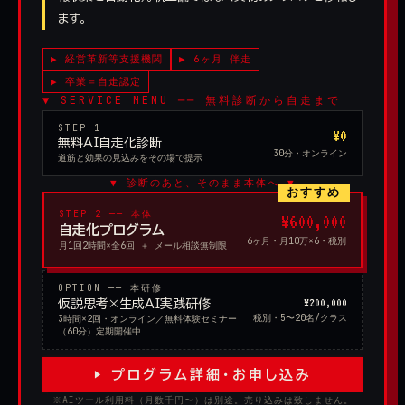
ます。
▶ 経営革新等支援機関
▶ 6ヶ月 伴走
▶ 卒業＝自走認定
▼ SERVICE MENU ── 無料診断から自走まで
STEP 1
¥0
無料AI自走化診断
30分・オンライン
道筋と効果の見込みをその場で提示
▼ 診断のあと、そのまま本体へ ▼
おすすめ
STEP 2 ── 本体
¥600,000
自走化プログラム
6ヶ月・月10万×6・税別
月1回2時間×全6回 ＋ メール相談無制限
OPTION ── 本研修
¥200,000
仮説思考×生成AI実践研修
税別・5〜20名/クラス
3時間×2回・オンライン／無料体験セミナー
（60分）定期開催中
▶ プログラム詳細・お申し込み
※AIツール利用料（月数千円〜）は別途。売り込みは致しません。