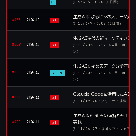
@ 9/3-4・DEOS（2日間）
ド
生成AIによるビジネスデータ分析
#008
2026.10
AI
@ 10/6-7・DEOS（2日間）
生成AI時代の新マーケティング戦略
#009
2026.10
@ 10/20〜11/17 全4回・WEBe
AI
ン）
生成AIで始めるデータ分析基礎【1
#010
2026.10
@ 10/20〜11/17 全4回・WEBe
データ
ン）
Claude Codeを活用したAI
#011
2026.11
AI
@ 11/19-20・クリエート浜松（2
生成AIの仕組みの理解からエー
#012
2026.11
実践
AI
@ 11/26-27・福岡ソフトウェア