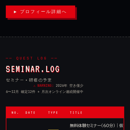
▶ プロフィール詳細へ
── QUEST LOG ──
SEMINAR.LOG
セミナー・研修の予定
⚠ WARNING:
2026年 空き僅少
6〜12月 確定12件 + 月次オンライン連続開催中
NO.
DATE
TYPE
TITLE
無料体験セミナー（60分）｜仮説