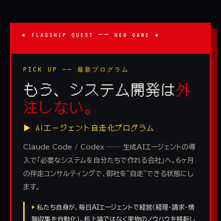
★ FLAGSHIP QUEST ── NEW GAME ★
PICK UP ── 最新プログラム
もう、システム開発は
外
注しない。
▶ AIエージェント自走化プログラム
Claude Code / Codex ── 生成AIエージェントの導
入で「必要なシステムを自分たちで作れる会社」へ。6ヶ月
の伴走コンサルティングで、御社を"自走"できる状態にし
ます。
▶
私たち自身が、毎日AIエージェントで経営（経理・請求・情
報収集を自動化）。机上論ではなく実物のノウハウを移転し