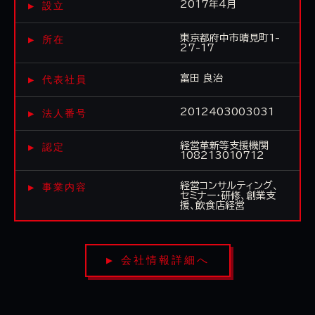
▶ 設立
2017年4月
▶ 所在
東京都府中市晴見町1-
27-17
▶ 代表社員
富田 良治
▶ 法人番号
2012403003031
▶ 認定
経営革新等支援機関
108213010712
▶ 事業内容
経営コンサルティング、
セミナー・研修、創業支
援、飲食店経営
▶ 会社情報詳細へ