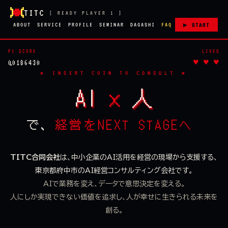
TITC
[ READY PLAYER 1 ]
ABOUT
SERVICE
PROFILE
SEMINAR
DAGASHI
FAQ
▶ START
P1 SCORE
LIVES
00186430
♥ ♥ ♥
AI
×
人
で、
経営をNEXT STAGEへ
.
TITC合同会社
は、中小企業のAI活用を経営の現場から支援する、
東京都府中市のAI経営コンサルティング会社です。
AIで業務を変え、データで意思決定を変える。
人にしか実現できない価値を追求し、人が幸せに生きられる未来を
創る。