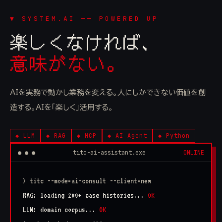
▼ SYSTEM.AI ── POWERED UP
楽しくなければ、
意味がない。
AIを実務で動かし業務を変える。人にしかできない価値を創
造する。AIを「楽しく」活用する。
◆ LLM
◆ RAG
◆ MCP
◆ AI Agent
◆ Python
● ● ●
titc-ai-assistant.exe
ONLINE
> titc --mode=ai-consult --client=new
RAG: loading 200+ case histories...
OK
LLM: domain corpus...
OK