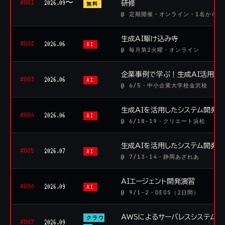
#001
2026.09〜
研修
無料
@ 定期開催・オンライン・1名からO
生成AI駆け込み寺
#002
2026.06
AI
@ 毎月第2火曜・オンライン
企業事例で学ぶ！生成AI活用講
#003
2026.06
AI
@ 6/5・中小企業大学校金沢校
生成AIを活用したシステム開発
#004
2026.06
AI
@ 6/18-19・クリエート浜松
生成AIを活用したシステム開発
#005
2026.07
AI
@ 7/13-14・静岡あざれあ
AIエージェント開発演習
#006
2026.09
AI
@ 9/1-2・DEOS（2日間）
AWSによるサーバレスシステム
クラウ
#007
2026.09