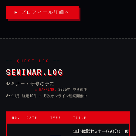
▶ プロフィール詳細へ
── QUEST LOG ──
SEMINAR.LOG
セミナー・研修の予定
⚠ WARNING:
2026年 空き僅少
6〜11月 確定10件 + 月次オンライン連続開催中
NO.
DATE
TYPE
TITLE
無料体験セミナー（60分）｜仮説