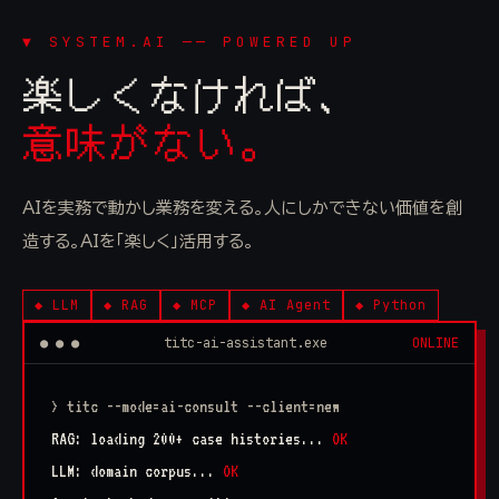
▼ SYSTEM.AI ── POWERED UP
楽しくなければ、
意味がない。
AIを実務で動かし業務を変える。人にしかできない価値を創
造する。AIを「楽しく」活用する。
◆ LLM
◆ RAG
◆ MCP
◆ AI Agent
◆ Python
● ● ●
titc-ai-assistant.exe
ONLINE
> titc --mode=ai-consult --client=new
RAG: loading 200+ case histories...
OK
LLM: domain corpus...
OK