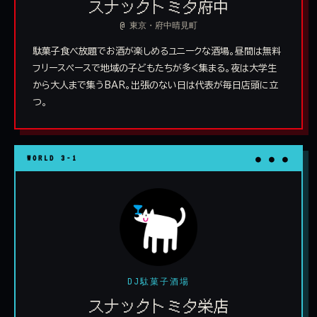
スナックトミタ府中
@ 東京・府中晴見町
駄菓子食べ放題でお酒が楽しめるユニークな酒場。昼間は無料
フリースペースで地域の子どもたちが多く集まる。夜は大学生
から大人まで集うBAR。出張のない日は代表が毎日店頭に立
つ。
WORLD 3-1
● ● ●
DJ駄菓子酒場
スナックトミタ栄店