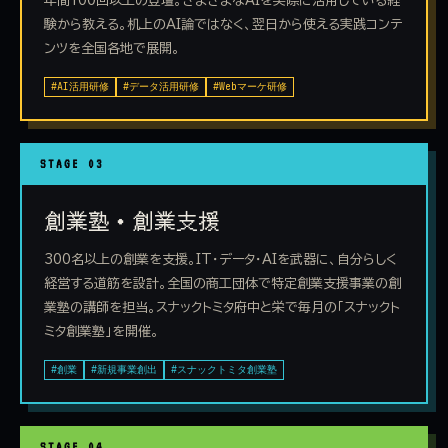
年間100回以上の登壇。さまざまなAIを実際に活用している経
験から教える。机上のAI論ではなく、翌日から使える実践コンテ
ンツを全国各地で展開。
#AI活用研修
#データ活用研修
#Webマーケ研修
STAGE 03
創業塾・創業支援
300名以上の創業を支援。IT・データ・AIを武器に、自分らしく
経営する道筋を設計。全国の商工団体で特定創業支援事業の創
業塾の講師を担当。スナックトミタ府中と栄で毎月の「スナックト
ミタ創業塾」を開催。
#創業
#新規事業創出
#スナックトミタ創業塾
STAGE 04