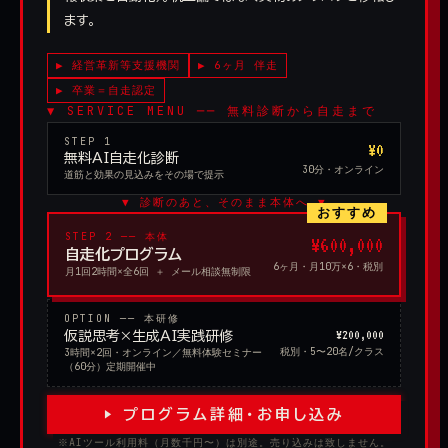
ます。
▶ 経営革新等支援機関
▶ 6ヶ月 伴走
▶ 卒業＝自走認定
▼ SERVICE MENU ── 無料診断から自走まで
STEP 1
¥0
無料AI自走化診断
30分・オンライン
道筋と効果の見込みをその場で提示
▼ 診断のあと、そのまま本体へ ▼
おすすめ
STEP 2 ── 本体
¥600,000
自走化プログラム
6ヶ月・月10万×6・税別
月1回2時間×全6回 ＋ メール相談無制限
OPTION ── 本研修
¥200,000
仮説思考×生成AI実践研修
税別・5〜20名/クラス
3時間×2回・オンライン／無料体験セミナー
（60分）定期開催中
▶ プログラム詳細・お申し込み
※AIツール利用料（月数千円〜）は別途。売り込みは致しません。