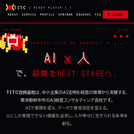
TITC
[ READY PLAYER 1 ]
ABOUT
SERVICE
PROFILE
SEMINAR
DAGASHI
FAQ
▶ START
P1 SCORE
LIVES
00186430
♥ ♥ ♥
AI
×
人
で、
経営をNEXT STAGEへ
.
TITC合同会社
は、中小企業のAI活用を経営の現場から支援する、
東京都府中市のAI経営コンサルティング会社です。
AIで業務を変え、データで意思決定を変える。
人にしか実現できない価値を追求し、人が幸せに生きられる未来を
創る。