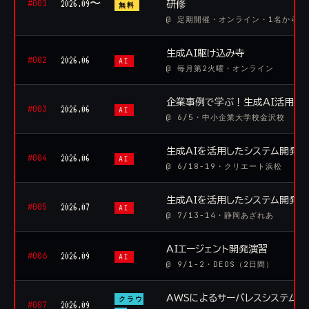
#001
2026.09〜
研修
無料
@ 定期開催・オンライン・1名からO
生成AI駆け込み寺
#002
2026.06
AI
@ 毎月第2火曜・オンライン
企業事例で学ぶ！生成AI活用講
#003
2026.06
AI
@ 6/5・中小企業大学校金沢校
生成AIを活用したシステム開発
#004
2026.06
AI
@ 6/18-19・クリエート浜松
生成AIを活用したシステム開発
#005
2026.07
AI
@ 7/13-14・静岡あざれあ
AIエージェント開発演習
#006
2026.09
AI
@ 9/1-2・DEOS（2日間）
AWSによるサーバレスシステム
クラウ
#007
2026.09