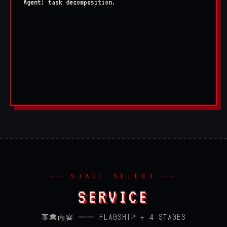
Agent: task decomposition...
OK
> RESULT:
◆ 自動化できる業務: 棚卸で検出
── STAGE SELECT ──
SERVICE
事業内容 ── FLAGSHIP + 4 STAGES