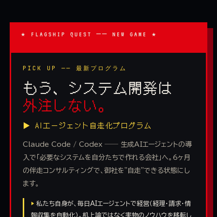
★ FLAGSHIP QUEST ── NEW GAME ★
PICK UP ── 最新プログラム
もう、システム開発は
外注しない。
▶ AIエージェント自走化プログラム
Claude Code / Codex ── 生成AIエージェントの導
入で「必要なシステムを自分たちで作れる会社」へ。6ヶ月
の伴走コンサルティングで、御社を"自走"できる状態にし
ます。
▶
私たち自身が、毎日AIエージェントで経営（経理・請求・情
報収集を自動化）。机上論ではなく実物のノウハウを移転し