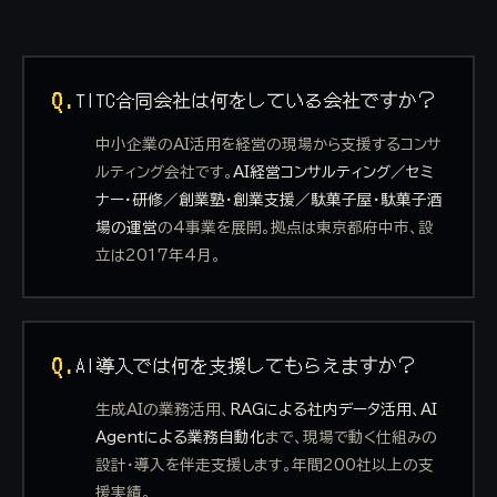
Q.
TITC合同会社は何をしている会社ですか？
中小企業のAI活用を経営の現場から支援するコンサ
ルティング会社です。
AI経営コンサルティング／セミ
ナー・研修／創業塾・創業支援／駄菓子屋・駄菓子酒
場の運営
の4事業を展開。拠点は東京都府中市、設
立は2017年4月。
Q.
AI導入では何を支援してもらえますか？
生成AIの業務活用、
RAGによる社内データ活用、AI
Agentによる業務自動化
まで、現場で動く仕組みの
設計・導入を伴走支援します。年間200社以上の支
援実績。