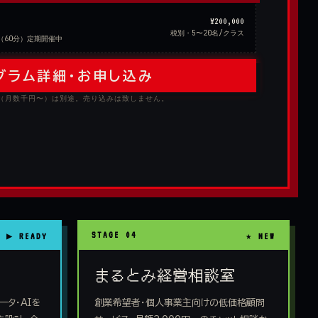
¥200,000
税別・5〜20名/クラス
（60分）定期開催中
ログラム詳細・お申し込み
料（月数千円〜）は別途。売り込みは致しません。
STAGE 04
まるとみ経営相談室
ータ・AIを
創業希望者・個人事業主向けの低価格顧問