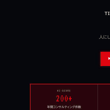
T
人に
HI-SCORE
200+
年間コンサルティング件数