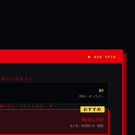
無料診断から自走まで
¥0
30分・オンライン
診断のあと、そのまま本体へ ▼
おすすめ
¥600,000
6ヶ月・月10万×6・税別