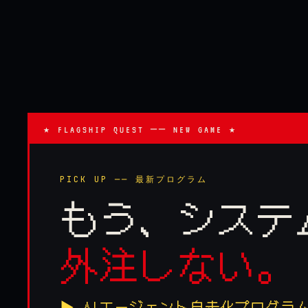
★ FLAGSHIP QUEST ── NEW GAME ★
PICK UP ── 最新プログラム
もう、システ
外注しない。
▶ AIエージェント自走化プログラ