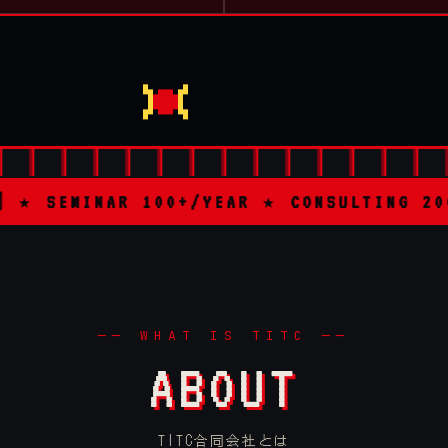
YEAR ★ CONSULTING 200+/YEAR ★ STA
── WHAT IS TITC ──
ABOUT
TITC合同会社とは