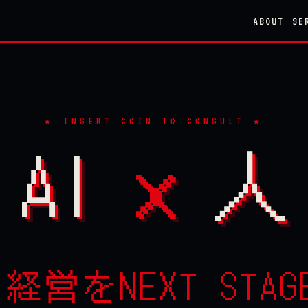
ABOUT
SE
★ INSERT COIN TO CONSULT ★
AI
×
人
、
経営をNEXT STAG