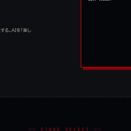
Agent: task decompos
る。AIを「楽し
── STAGE SELECT ──