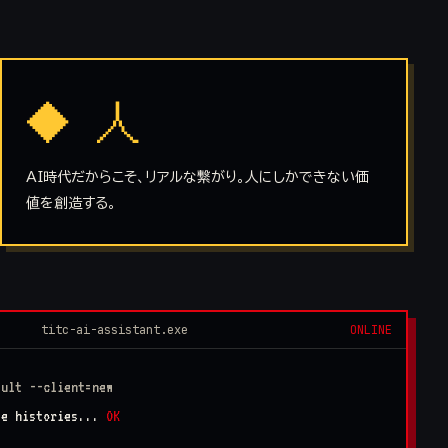
◆ 人
AI時代だからこそ、リアルな繋がり。人にしかできない価
値を創造する。
titc-ai-assistant.exe
ONLINE
sult --client=new
se histories...
OK
.
OK