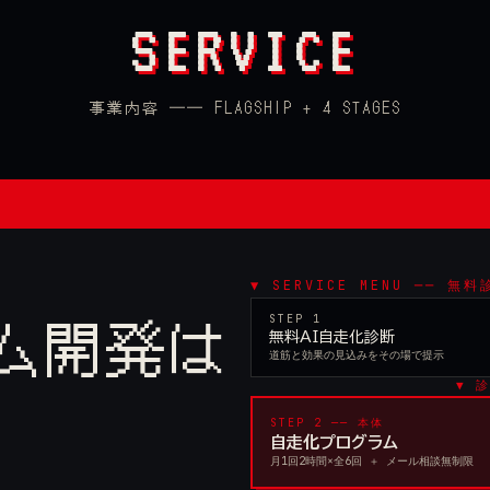
SERVICE
事業内容 ── FLAGSHIP + 4 STAGES
▼ SERVICE MENU ── 
ム開発は
STEP 1
無料AI自走化診断
道筋と効果の見込みをその場で提示
▼ 
STEP 2 ── 本体
自走化プログラム
月1回2時間×全6回 ＋ メール相談無制限
ム