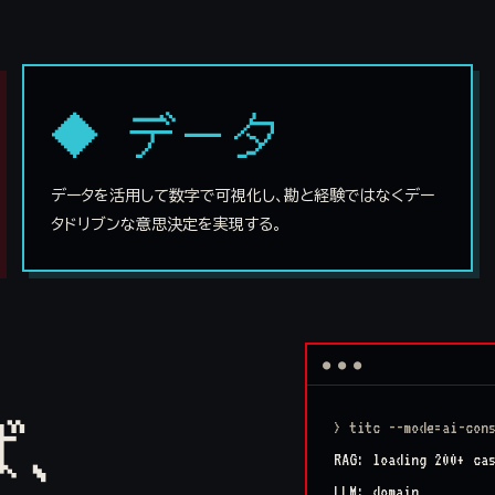
◆ データ
データを活用して数字で可視化し、勘と経験ではなくデー
タドリブンな意思決定を実現する。
● ● ●
ば、
> titc --mode=ai-con
RAG: loading 200+ ca
LLM: domain corpus..