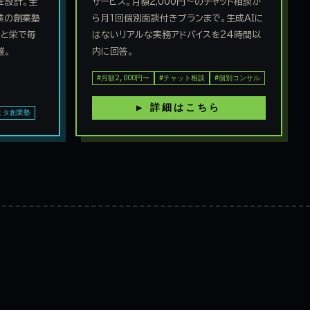
を設計。全
サービス。月額2,000円〜のチャット相談か
業の創業塾
ら月1回個別面談付きプランまで。生成AIに
中と栄で毎
はないリアルな実務アドバイスを24時間以
催。
内に回答。
#月額2,000円〜
#チャット相談
#個別コンサル
▶ 詳細はこちら
ミタ創業塾