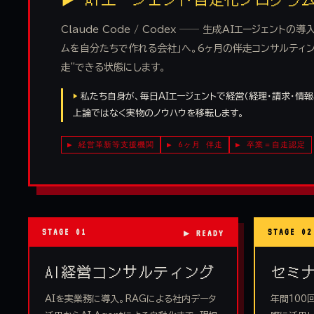
Claude Code / Codex ── 生成AIエージェントの
ムを自分たちで作れる会社」へ。6ヶ月の伴走コンサルティン
走"できる状態にします。
▶
私たち自身が、毎日AIエージェントで経営（経理・請求・情
上論ではなく実物のノウハウを移転します。
▶ 経営革新等支援機関
▶ 6ヶ月 伴走
▶ 卒業＝自走認定
STAGE 01
STAGE 02
AI経営コンサルティング
セミ
AIを実業務に導入。RAGによる社内データ
年間100