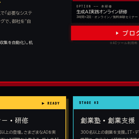
OPTION ── 本研修
生成AI実践オンライン研修
導入で「必要なシステ
3時間×2回・オンライン／無料体験セミナー
グで、御社を"自
▶ プ
報収集を自動化）。机
※AIツール利用
STAGE 03
ナー・研修
創業塾・創業支援
回以上の登壇。さまざまなAIを実
300名以上の創業を支援。IT・デ