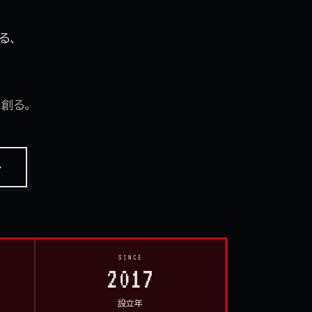
る、
創る。
ル
SINCE
2017
設立年