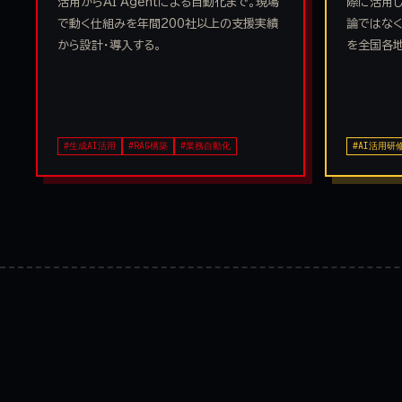
活用からAI Agentによる自動化まで。現場
際に活用し
で動く仕組みを年間200社以上の支援実績
論ではなく
から設計・導入する。
を全国各地
#生成AI活用
#RAG構築
#業務自動化
#AI活用研