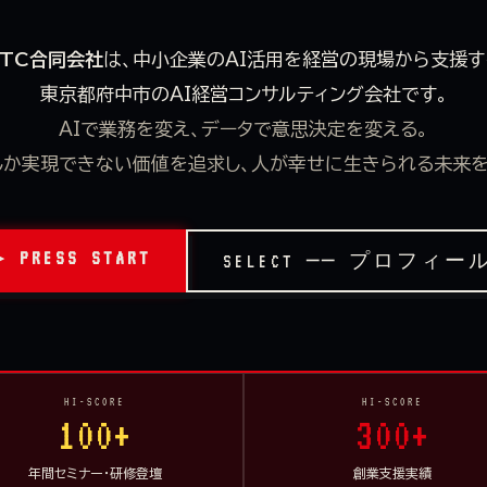
ITC合同会社
は、中小企業のAI活用を経営の現場から支援す
東京都府中市のAI経営コンサルティング会社です。
AIで業務を変え、データで意思決定を変える。
しか実現できない価値を追求し、人が幸せに生きられる未来を
▶ PRESS START
SELECT ── プロフィー
HI-SCORE
HI-SCORE
100+
300+
年間セミナー・研修登壇
創業支援実績