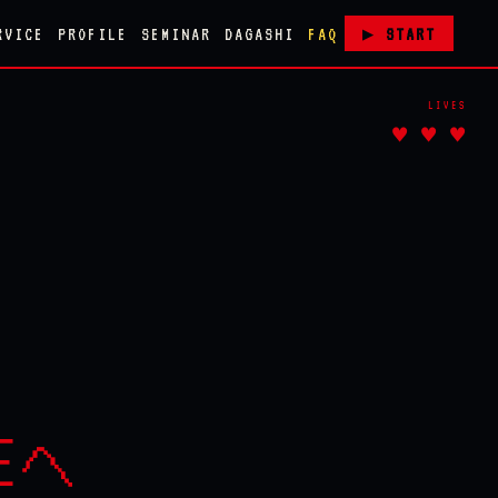
RVICE
PROFILE
SEMINAR
DAGASHI
FAQ
▶ START
LIVES
♥ ♥ ♥
Eへ
.