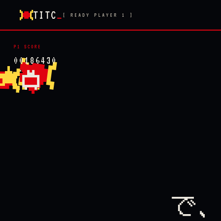
TITC
[ READY PLAYER 1 ]
P1 SCORE
00186430
で