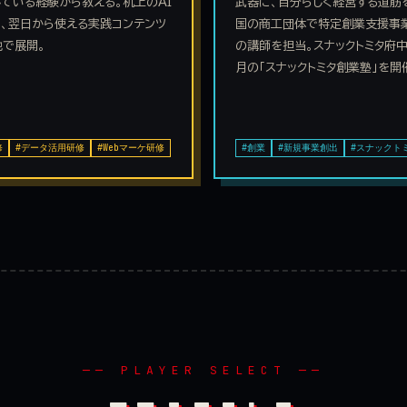
ている経験から教える。机上のAI
武器に、自分らしく経営する道筋
、翌日から使える実践コンテンツ
国の商工団体で特定創業支援事
で展開。
の講師を担当。スナックトミタ府
月の「スナックトミタ創業塾」を開
修
#データ活用研修
#Webマーケ研修
#創業
#新規事業創出
#スナックト
── PLAYER SELECT ──